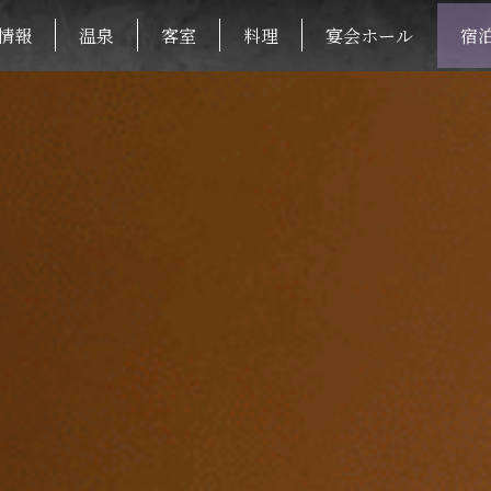
情報
温泉
客室
料理
宴会ホール
宿