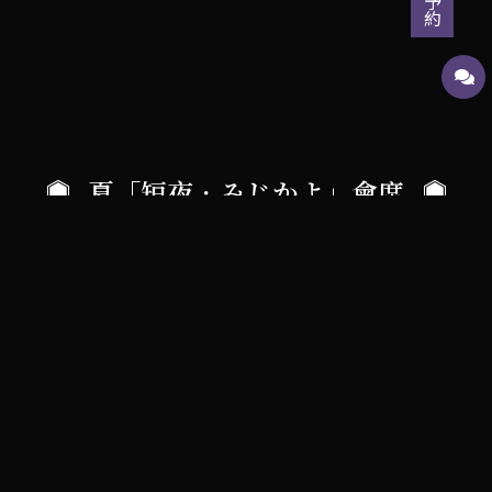
夏「短夜．みじかよ」會席