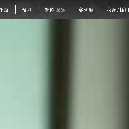
介紹
溫泉
餐飲服務
宴會廳
收涎/抓